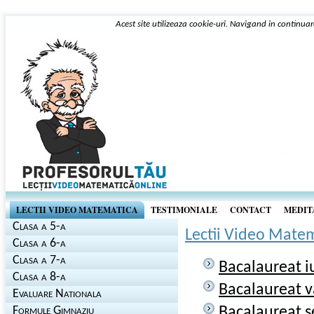
Acest site utilizeaza cookie-uri. Navigand in continuar
LECTII VIDEO MATEMATICA
TESTIMONIALE
CONTACT
MEDITA
Clasa a 5-a
Lectii Video Mate
Clasa a 6-a
Clasa a 7-a
Bacalaureat i
Clasa a 8-a
Bacalaureat v
Evaluare Nationala
Formule Gimnaziu
Bacalaureat s