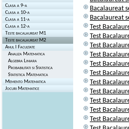
Clasa a 9-a
Bacalaureat s
Clasa a 10-a
Bacalaureat 
Clasa a 11-a
Clasa a 12-a
Test Bacalaur
Teste bacalaureat M1
Test Bacalaur
Teste bacalaureat M2
Test Bacalaur
Anul I Facultate
Analiza Matematica
Test Bacalaur
Algebra Liniara
Test Bacalaur
Probabilitati si Statistica
Test Bacalaur
Statistica Matematica
Memento Matematica
Test Bacalaur
Jocuri Matematice
Test Bacalaur
Test Bacalaur
Test Bacalaur
Test Bacalaur
Test Bacalaur