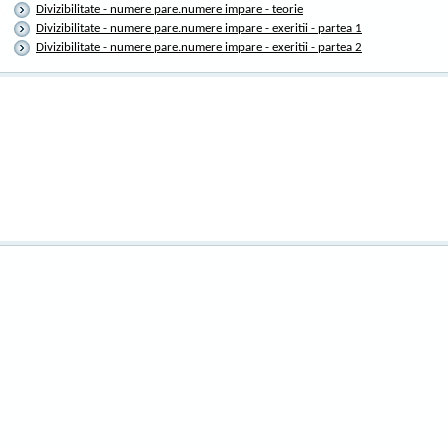
Divizibilitate - numere pare.numere impare - teorie
Divizibilitate - numere pare.numere impare - exeritii - partea 1
Divizibilitate - numere pare.numere impare - exeritii - partea 2