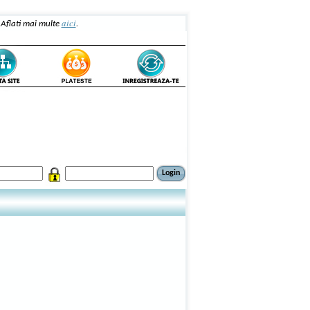
aici
. Aflati mai multe
.