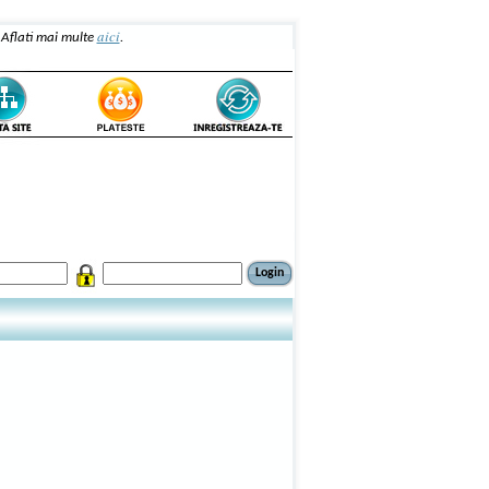
aici
. Aflati mai multe
.