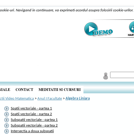
 cookie-uri. Navigand in continuare, va exprimati acordul asupra folosirii cookie-urilor
NIALE
CONTACT
MEDITATII SI CURSURI
ctii Video Matematica
>
Anul I Facultate
>
Algebra Liniara
Spatii vectoriale - partea 1
Spatii vectoriale - partea 2
Subspatii vectoriale - partea 1
Subspatii vectoriale - partea 2
Intersectia a doua subspatii